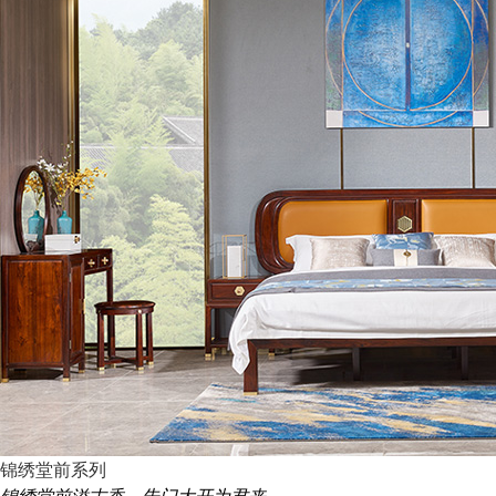
锦绣堂前系列
锦绣堂前溢古香，朱门大开为君来