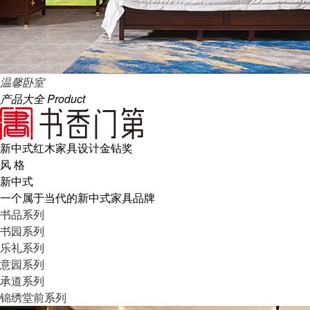
温馨卧室
产品大全
Product
新中式红木家具设计金钻奖
风 格
新中式
一个属于当代的新中式家具品牌
书品系列
书园系列
乐礼系列
意园系列
承道系列
锦绣堂前系列